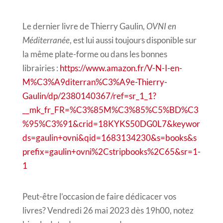
Le dernier livre de Thierry Gaulin,
OVNI en
Méditerranée
, est lui aussi toujours disponible sur
la même plate-forme ou dans les bonnes
librairies :
https://www.amazon.fr/V-N-I-en-
M%C3%A9diterran%C3%A9e-Thierry-
Gaulin/dp/2380140367/ref=sr_1_1?
__mk_fr_FR=%C3%85M%C3%85%C5%BD%C3
%95%C3%91&crid=18KYKS50DG0L7&keywor
ds=gaulin+ovni&qid=1683134230&s=books&s
prefix=gaulin+ovni%2Cstripbooks%2C65&sr=1-
1
Peut-être l’occasion de faire dédicacer vos
livres? Vendredi 26 mai 2023 dès 19h00, notez