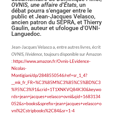
OVNIS, une affaire d’États
, un
débat pourra s’engager entre le
public et Jean-Jacques Velasco,
ancien patron du SEPRA, et Thierry
Gaulin, auteur et ufologue d’OVNI-
Languedoc.
Jean-Jacques Velasco a, entre autres livres, écrit
OVNIS, l’évidence
, toujours disponible sur Amazon
:
https://www.amazon.fr/Ovnis-LEvidence-
Nicolas-
Montigiani/dp/2848550546/ref=sr_1_4?
__mk_fr_FR=%C3%85M%C3%85%C5%BD%C3
%95%C3%91&crid=1T1XNKVQ84K30&keywo
rds=jean+jacques+velasco+ovni&qid=1683134
052&s=books&sprefix=jean+jacques+velasco+o
vni%2Cstripbooks%2C84&sr=1-4