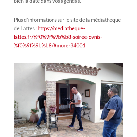
bien la date dans vos agendas.
Plus d’informations sur le site de la médiathèque
de Lattes :
https://mediatheque-
lattes.fr/%f0%9f%9b%b8-soiree-ovnis-
%f0%9f%9b%b8/#more-34001