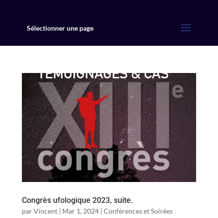
Sélectionner une page
Congrès ufologique 2023, suite.
par
Vincent
|
Mar 1, 2024
|
Conférences et Soirées