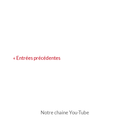
téléchargement libre et gratuit. Encore un
grand merci à notre infographiste Laurent
pour sa contribution essentielle. Dans ce
numéro, vous trouverez des...
« Entrées précédentes
Notre chaine You-Tube