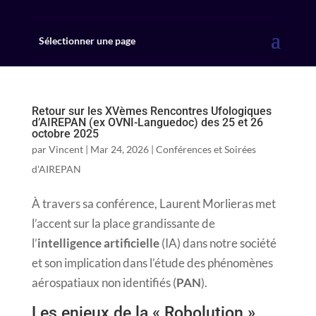
Sélectionner une page
Retour sur les XVèmes Rencontres Ufologiques
d’AIREPAN (ex OVNI-Languedoc) des 25 et 26
octobre 2025
par
Vincent
|
Mar 24, 2026
|
Conférences et Soirées
d'AIREPAN
À travers sa conférence, Laurent Morlieras met
l’accent sur la place grandissante de
l’
intelligence artificielle
(IA) dans notre société
et son implication dans l’étude des phénomènes
aérospatiaux non identifiés (
PAN
).
Les enjeux de la « Robolution ».