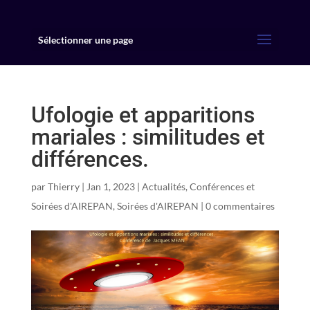
Sélectionner une page
Ufologie et apparitions
mariales : similitudes et
différences.
par
Thierry
|
Jan 1, 2023
|
Actualités
,
Conférences et
Soirées d'AIREPAN
,
Soirées d'AIREPAN
|
0 commentaires