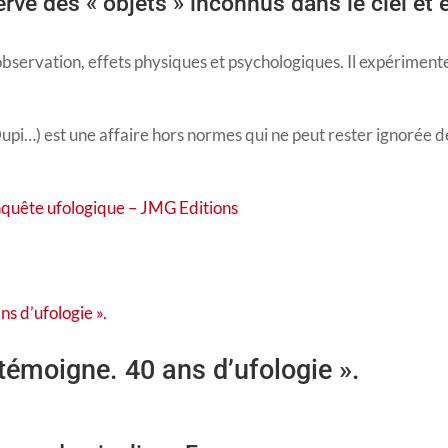
erve des « objets » inconnus dans le ciel et 
e observation, effets physiques et psychologiques. Il expériment
Dupi…) est une affaire hors normes qui ne peut rester ignorée d
enquête ufologique – JMG Editions
témoigne. 40 ans d’ufologie ».