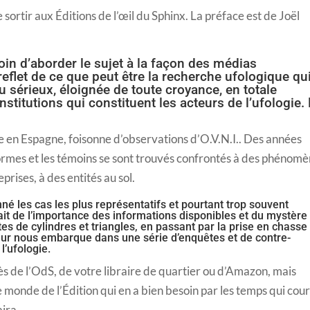
 sortir aux Éditions de l’œil du Sphinx. La préface est de Joël
 loin d’aborder le sujet à la façon des médias
eflet de ce que peut être la recherche ufologique qu
u sérieux, éloignée de toute croyance, en totale
nstitutions qui constituent les acteurs de l’ufologie.
 en Espagne, foisonne d’observations d’O.V.N.I.. Des années
 formes et les témoins se sont trouvés confrontés à des phénom
prises, à des entités au sol.
né les cas les plus représentatifs et pourtant trop souvent
ait de l’importance des informations disponibles et du mystère
es de cylindres et triangles, en passant par la prise en chasse
uteur nous embarque dans une série d’enquêtes et de contre-
l’ufologie.
s de l’OdS, de votre libraire de quartier ou d’Amazon, mais
e monde de l’Édition qui en a bien besoin par les temps qui cou
aira.