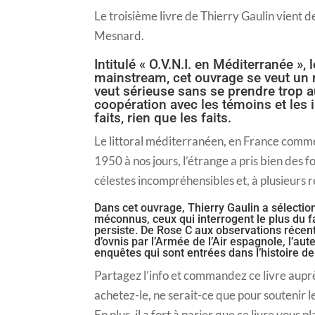
Le troisième livre de Thierry Gaulin vient de
Mesnard.
Intitulé « O.V.N.I. en Méditerranée »,
mainstream, cet ouvrage se veut un r
veut sérieuse sans se prendre trop a
coopération avec les témoins et les i
faits, rien que les faits.
Le littoral méditerranéen, en France comme
1950 à nos jours, l’étrange a pris bien des
célestes incompréhensibles et, à plusieurs re
Dans cet ouvrage, Thierry Gaulin a sélection
méconnus, ceux qui interrogent le plus du f
persiste. De Rose C aux observations récent
d’ovnis par l’Armée de l’Air espagnole, l’a
enquêtes qui sont entrées dans l’histoire de 
Partagez l’info et commandez ce livre auprè
achetez-le, ne serait-ce que pour soutenir l
En plus, il a fort à parier que ce livre vous pl