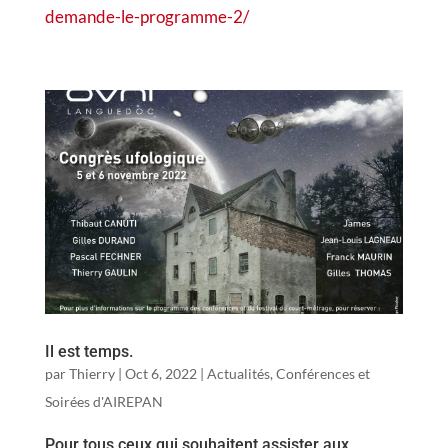
demande-le-programme-2/
Il est temps.
par
Thierry
|
Oct 6, 2022
|
Actualités
,
Conférences et
Soirées d'AIREPAN
Pour tous ceux qui souhaitent assister aux