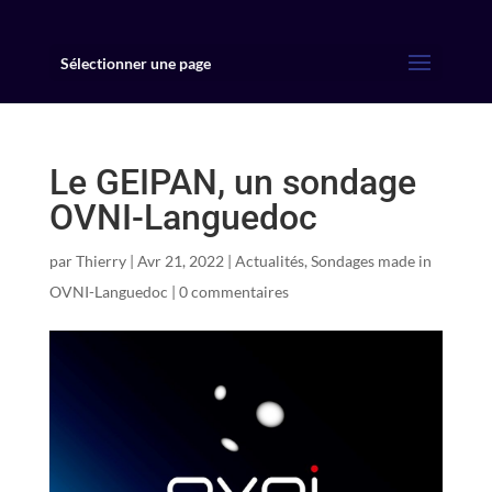
Sélectionner une page
Le GEIPAN, un sondage
OVNI-Languedoc
par
Thierry
|
Avr 21, 2022
|
Actualités
,
Sondages made in
OVNI-Languedoc
|
0 commentaires