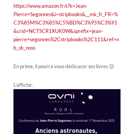
https://www.amazon.fr/s?k=Jean-
Pierre+Segonnes&i=stripbooks&__mk_fr_FR=%
C3%85M%C3%85%C5%BD%C3%95%C3%91
&crid=NCTSCR1XUK0W&sprefix=jean-
pierre+segonnes%2Cstripbooks%2C111&ref=n
b_sb_noss
En prime, il pourra vous dédicacer ses livres 😉
L’affiche :