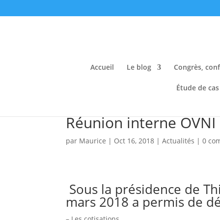
Accueil
Le blog
Congrès, conf
Étude de cas
Réunion interne OVNI
par
Maurice
|
Oct 16, 2018
|
Actualités
|
0 co
Sous la présidence de Thi
mars 2018 a permis de déb
– Les cotisations,