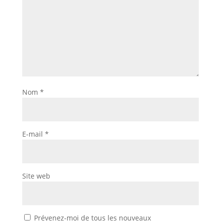
Nom
*
E-mail
*
Site web
Prévenez-moi de tous les nouveaux