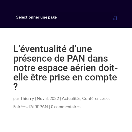
Sélectionner une page
L’éventualité d’une
présence de PAN dans
notre espace aérien doit-
elle être prise en compte
?
par
Thierry
|
Nov 8, 2022
|
Actualités
,
Conférences et
Soirées d'AIREPAN
|
0 commentaires